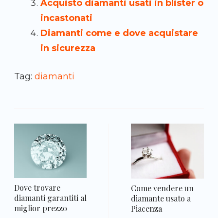
Acquisto diamanti usati in blister o
incastonati
Diamanti come e dove acquistare
in sicurezza
Tag:
diamanti
N
a
Dove trovare
Come vendere un
diamanti garantiti al
diamante usato a
miglior prezzo
Piacenza