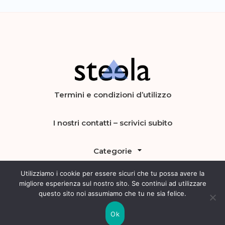
Steela
vendere, comprare e investire in
Termini e condizioni d’utilizzo
preziosi
I nostri contatti – scrivici subito
Categorie
Utilizziamo i cookie per essere sicuri che tu possa avere la
migliore esperienza sul nostro sito. Se continui ad utilizzare
questo sito noi assumiamo che tu ne sia felice.
Ok
© Copyright 2022 Steela | Tutti i diritti riservati.