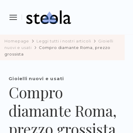
Steela
vendere, comprare e investire in
preziosi
Homepage
Leggi tutti i nostri articoli
Gioielli
nuovi e usati
Compro diamante Roma, prezzo
grossista
Gioielli nuovi e usati
Compro
diamante Roma,
prezzo grossista