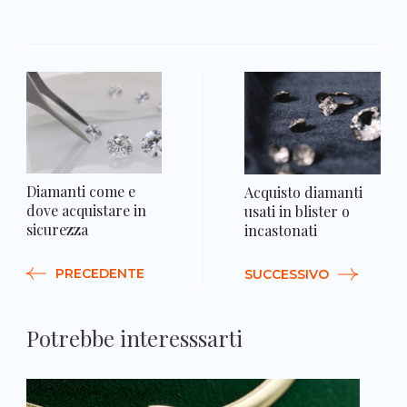
N
a
Diamanti come e
Acquisto diamanti
dove acquistare in
usati in blister o
sicurezza
incastonati
PRECEDENTE
SUCCESSIVO
Potrebbe interesssarti