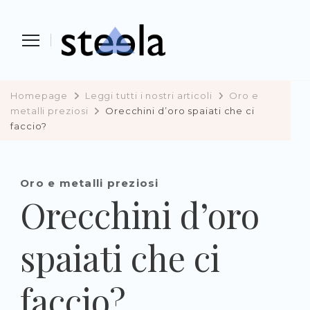
Steela
vendere, comprare e investire in
preziosi
Homepage
Leggi tutti i nostri articoli
Oro e
metalli preziosi
Orecchini d’oro spaiati che ci
faccio?
Oro e metalli preziosi
Orecchini d’oro
spaiati che ci
faccio?