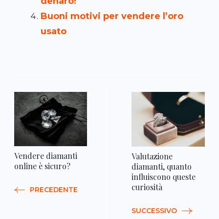
denaro!
Buoni motivi per vendere l’oro
usato
N
a
Vendere diamanti
Valutazione
online è sicuro?
diamanti, quanto
influiscono queste
curiosità
PRECEDENTE
SUCCESSIVO