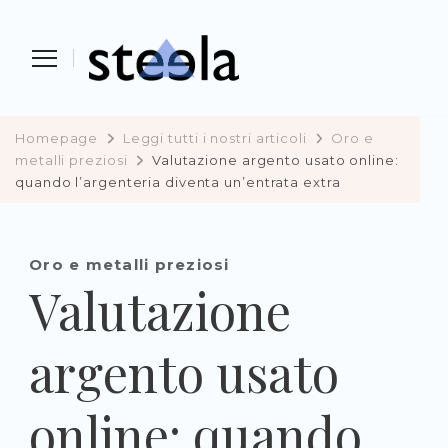
Steela
vendere, comprare e investire in
preziosi
Homepage
Leggi tutti i nostri articoli
Oro e
metalli preziosi
Valutazione argento usato online:
quando l’argenteria diventa un’entrata extra
Oro e metalli preziosi
Valutazione
argento usato
online: quando