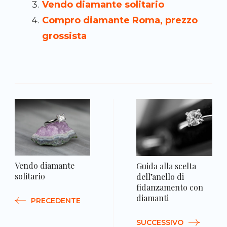
Vendo diamante solitario
Compro diamante Roma, prezzo
grossista
N
a
Vendo diamante
Guida alla scelta
solitario
dell’anello di
fidanzamento con
diamanti
PRECEDENTE
SUCCESSIVO